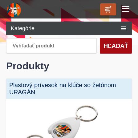
ÚVOD
Kategórie
O NÁS
HĽADAŤ
PRODUKTY
KONTAKT
Produkty
Plastový prívesok na klúče so žetónom
URAGÁN