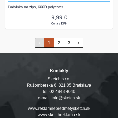
Ľadvinka na zips, 600D polyester.
9,99 €
Cena s DPH
‹
1
2
3
›
Kontakty
Sketch s.r.o.
Ružomberská 6, 821 05 Bratislava
tel: 02 4848 4040
e-mail: info@sketch.sk
www.reklamnepredmetysketch.sk
www.sketchreklama.sk