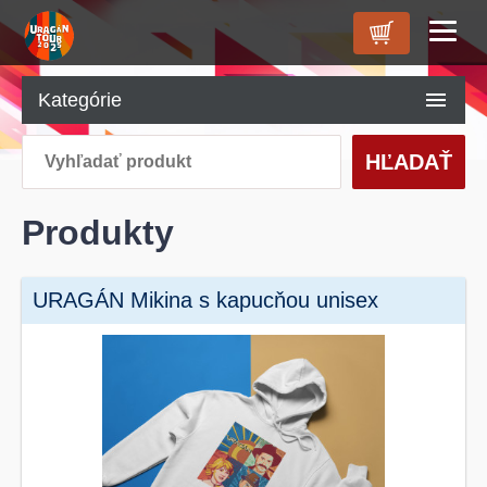
ÚVOD
Kategórie
O NÁS
HĽADAŤ
PRODUKTY
KONTAKT
Produkty
URAGÁN Mikina s kapucňou unisex