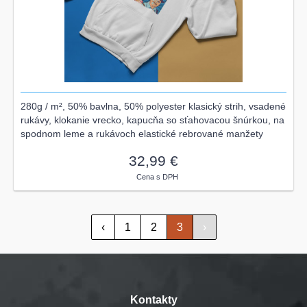
280g / m², 50% bavlna, 50% polyester klasický strih, vsadené
rukávy, klokanie vrecko, kapucňa so sťahovacou šnúrkou, na
spodnom leme a rukávoch elastické rebrované manžety
32,99 €
Cena s DPH
‹
1
2
3
›
Kontakty