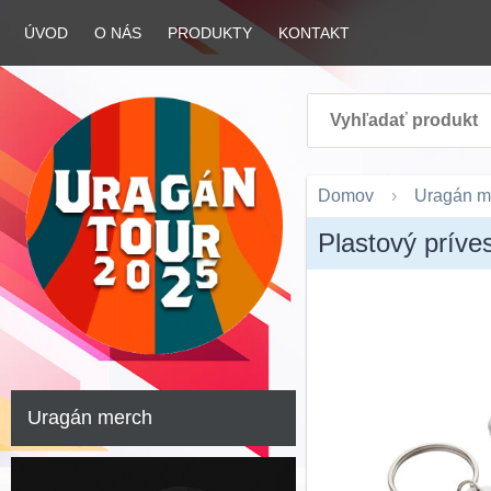
ÚVOD
O NÁS
PRODUKTY
KONTAKT
Domov
Uragán m
Plastový príve
Uragán merch