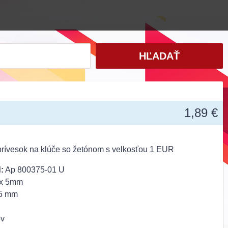
HĽADAŤ
1,89 €
 prívesok na klúče so žetónom s velkosťou 1 EUR
:
Ap 800375-01 U
 x 5mm
5 mm
ov