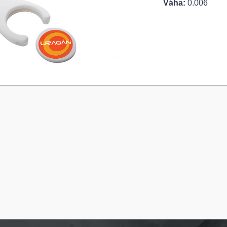
Váha:
0.006