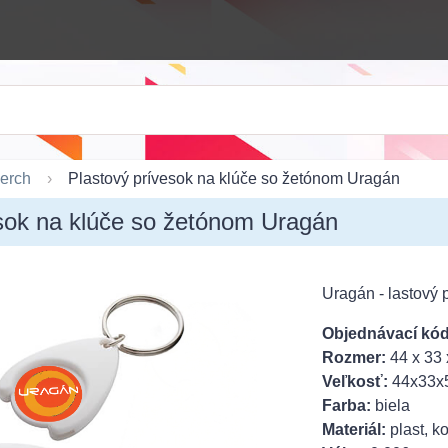
erch
Plastový prívesok na klúče so žetónom Uragán
sok na klúče so žetónom Uragán
Uragán - lastový
Objednávací kód
Rozmer:
44 x 33
Veľkosť:
44x33x
Farba:
biela
Materiál:
plast, k