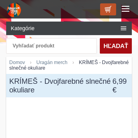
ÚVOD
Kategórie
O NÁS
HĽADAŤ
PRODUKTY
KONTAKT
Domov
Uragán merch
KRÍMEŠ - Dvojfarebné
slnečné okuliare
KRÍMEŠ - Dvojfarebné slnečné
6,99
okuliare
€