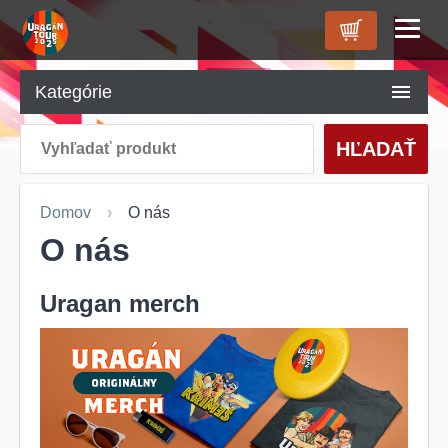
ÚVOD
Kategórie
O NÁS
HĽADAŤ
PRODUKTY
KONTAKT
Domov
O nás
O nás
Uragan merch