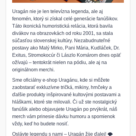
Uragán nie je len televízna legenda, ale aj
fenomén, ktorý si získal celé generácie fanúšikov.
Táto ikonická humoristická relácia, ktorá bavila
divákov na obrazovkách od roku 2001, sa stala
súčasťou slovenskej kultúry. Nezabudnuteľné
postavy ako Malý Mirko, Pani Mária, Kudláček, Dr.
Exitus, Stromokocúr či Lászlo Komárom dnes opäť
ožívajú – tentokrát nielen na pódiu, ale aj na
originálnom merchi.
Sme oficiálny e-shop Uragánu, kde si môžete
zaobstarať exkluzívne tričká, mikiny, hrnčeky a
ďalšie produkty inšpirované kultovými postavami a
hláškami, ktoré ste milovali. Či už ste nostalgický
fanúšik alebo objavujete Uragán po prvýkrát, náš
merch vám prinesie dávku humoru a spomienok
vždy, keď ho budete nosiť.
Oslávte legendu s nami – Uragán žije ďalej! 🌪️