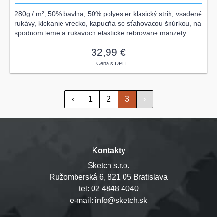
280g / m², 50% bavlna, 50% polyester klasický strih, vsadené
rukávy, klokanie vrecko, kapucňa so sťahovacou šnúrkou, na
spodnom leme a rukávoch elastické rebrované manžety
32,99 €
Cena s DPH
‹
1
2
3
›
Kontakty
Sketch s.r.o.
Ružomberská 6, 821 05 Bratislava
tel: 02 4848 4040
e-mail: info@sketch.sk