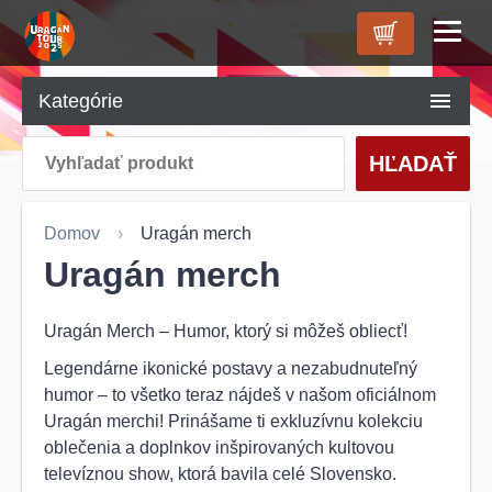
ÚVOD
Kategórie
O NÁS
HĽADAŤ
PRODUKTY
KONTAKT
Domov
Uragán merch
Uragán merch
Uragán Merch – Humor, ktorý si môžeš obliecť!
Legendárne ikonické postavy a nezabudnuteľný
humor – to všetko teraz nájdeš v našom oficiálnom
Uragán merchi! Prinášame ti exkluzívnu kolekciu
oblečenia a doplnkov inšpirovaných kultovou
televíznou show, ktorá bavila celé Slovensko.